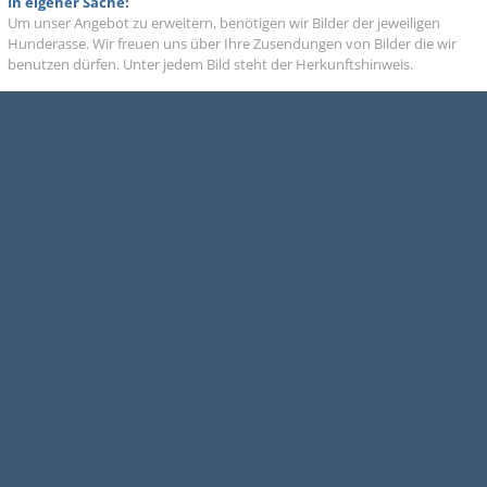
In eigener Sache:
Um unser Angebot zu erweitern, benötigen wir Bilder der jeweiligen
Hunderasse. Wir freuen uns über Ihre Zusendungen von Bilder die wir
benutzen dürfen. Unter jedem Bild steht der Herkunftshinweis.