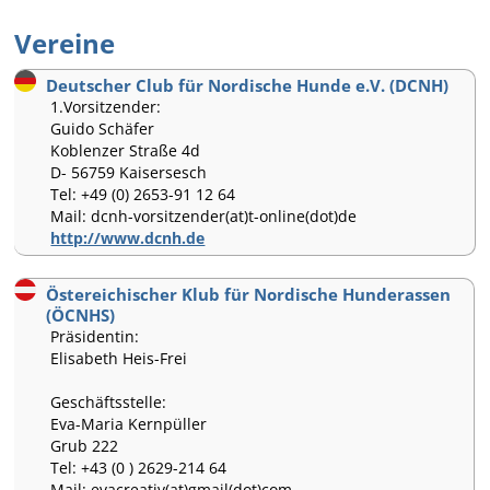
Vereine
Deutscher Club für Nordische Hunde e.V. (DCNH)
1.Vorsitzender:
Guido Schäfer
Koblenzer Straße 4d
D- 56759 Kaisersesch
Tel: +49 (0) 2653-91 12 64
Mail: dcnh-vorsitzender(at)t-online(dot)de
http://www.dcnh.de
Östereichischer Klub für Nordische Hunderassen
(ÖCNHS)
Präsidentin:
Elisabeth Heis-Frei
Geschäftsstelle:
Eva-Maria Kernpüller
Grub 222
Tel: +43 (0 ) 2629-214 64
Mail: evacreativ(at)gmail(dot)com