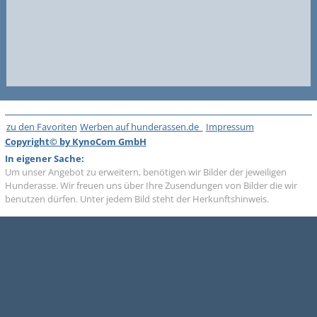
zu den Favoriten
Werben auf hunderassen.de
Impressum
Copyright© by KynoCom GmbH
In eigener Sache:
Um unser Angebot zu erweitern, benötigen wir Bilder der jeweiligen
Hunderasse. Wir freuen uns über Ihre Zusendungen von Bilder die wir
benutzen dürfen. Unter jedem Bild steht der Herkunftshinweis.