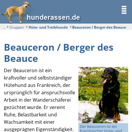
...
Gruppen
Hüte- und Treibhunde
Beauceron / Berger des Beauce
Beauceron / Berger des
Beauce
Der Beauceron ist ein
kraftvoller und selbstständiger
Hütehund aus Frankreich, der
ursprünglich für anspruchsvolle
Arbeit in der Wanderschäferei
gezüchtet wurde. Er vereint
Ruhe, Belastbarkeit und
Wachsamkeit mit einer
Der Beauceron ist ein
ausgeprägten Eigenständigkeit.
französischer Hüte- und