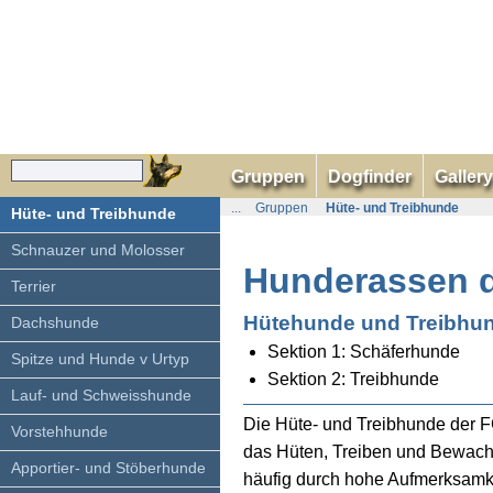
Gruppen
Dogfinder
Gallery
...
Gruppen
Hüte- und Treibhunde
Hüte- und Treibhunde
Schnauzer und Molosser
Hunderassen d
Terrier
Hütehunde und Treibhu
Dachshunde
Sektion 1: Schäferhunde
Spitze und Hunde v Urtyp
Sektion 2: Treibhunde
Lauf- und Schweisshunde
Die Hüte- und Treibhunde der F
Vorstehhunde
das Hüten, Treiben und Bewache
Apportier- und Stöberhunde
häufig durch hohe Aufmerksamk