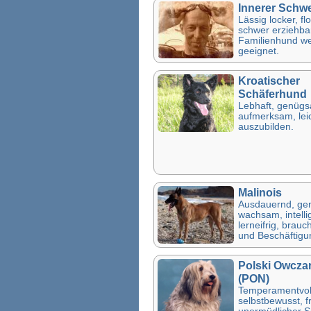
Innerer Schw
Lässig locker, fl
schwer erziehbar
Familienhund we
geeignet.
Kroatischer
Schäferhund
Lebhaft, genüg
aufmerksam, lei
auszubilden.
Malinois
Ausdauernd, ge
wachsam, intelli
lerneifrig, brauch
und Beschäftigu
Polski Owczar
(PON)
Temperamentvol
selbstbewusst, fr
unermüdlicher S