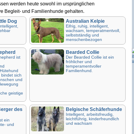
ssen werden heute sowohl im ursprünglichen
ive Begleit- und Familienhunde gehalten.
ttle Dog
Australian Kelpie
telligent,
Eifrig, ruhig, intelligent,
iehbar
wachsam, temperatmentvoll,
selbstständig und
menschenbezogen
hepherd
Bearded Collie
hepherd ist
Der Bearded Collie ist ein
fröhlicher und
nd
temperamentvoller
r Hütehund
Familienhund.
bindet sich
enschen und
 Bewegung
che geistige
Berger des
Belgische Schäferhunde
Intelligent, arbeitsfreudig,
leichtführig, kinderfreundlich
t ein
und wachsam
üte- und