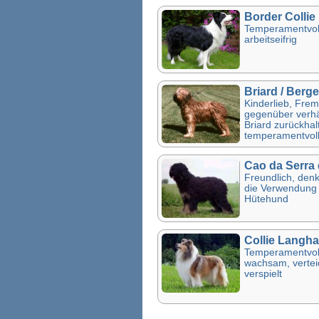
Border Collie
Temperamentvoll,
arbeitseifrig
Briard / Berge
Kinderlieb, Fre
gegenüber verhäl
Briard zurückhal
temperamentvol
Cao da Serra 
Freundlich, denkt
die Verwendung 
Hütehund
Collie Langha
Temperamentvoll,
wachsam, vertei
verspielt