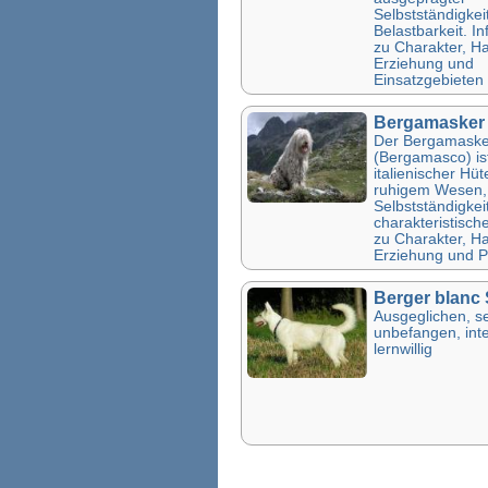
Selbstständigkei
Belastbarkeit. I
zu Charakter, Ha
Erziehung und
Einsatzgebieten
Bergamasker
Der Bergamaske
(Bergamasco) ist
italienischer Hü
ruhigem Wesen,
Selbstständigkei
charakteristische
zu Charakter, Ha
Erziehung und P
Berger blanc
Ausgeglichen, se
unbefangen, inte
lernwillig