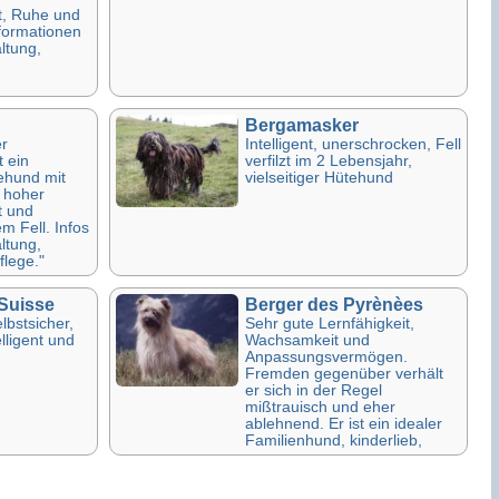
t, Ruhe und
nformationen
ltung,
Bergamasker
r
Intelligent, unerschrocken, Fell
 ein
verfilzt im 2 Lebensjahr,
tehund mit
vielseitiger Hütehund
 hoher
t und
m Fell. Infos
ltung,
flege."
 Suisse
Berger des Pyrènèes
lbstsicher,
Sehr gute Lernfähigkeit,
lligent und
Wachsamkeit und
Anpassungsvermögen.
Fremden gegenüber verhält
er sich in der Regel
mißtrauisch und eher
ablehnend. Er ist ein idealer
Familienhund, kinderlieb,