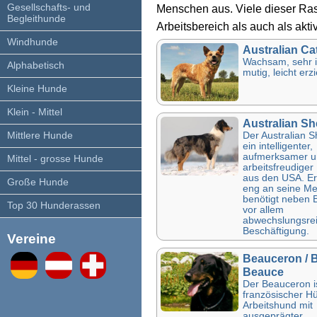
Gesellschafts- und
Menschen aus. Viele dieser Ra
Begleithunde
Arbeitsbereich als auch als akt
Windhunde
Australian Ca
Wachsam, sehr in
Alphabetisch
mutig, leicht erz
Kleine Hunde
Klein - Mittel
Australian S
Der Australian S
Mittlere Hunde
ein intelligenter,
aufmerksamer u
Mittel - grosse Hunde
arbeitsfreudige
aus den USA. Er 
Große Hunde
eng an seine M
benötigt neben
Top 30 Hunderassen
vor allem
abwechslungsrei
Beschäftigung.
Vereine
Beauceron / 
Beauce
Der Beauceron is
französischer H
Arbeitshund mit
ausgeprägter