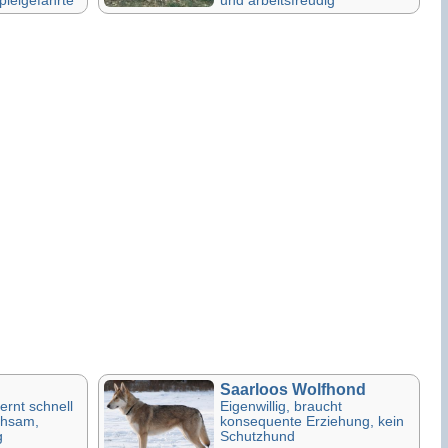
Saarloos Wolfhond
lernt schnell
Eigenwillig, braucht
chsam,
konsequente Erziehung, kein
g
Schutzhund