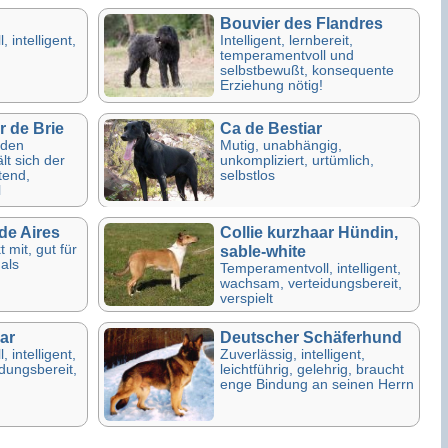
Bouvier des Flandres
 intelligent,
Intelligent, lernbereit,
temperamentvoll und
selbstbewußt, konsequente
Erziehung nötig!
r de Brie
Ca de Bestiar
mden
Mutig, unabhängig,
t sich der
unkompliziert, urtümlich,
tend,
selbstlos
l
de Aires
Collie kurzhaar Hündin,
 mit, gut für
sable-white
als
Temperamentvoll, intelligent,
wachsam, verteidungsbereit,
verspielt
ar
Deutscher Schäferhund
 intelligent,
Zuverlässig, intelligent,
dungsbereit,
leichtführig, gelehrig, braucht
enge Bindung an seinen Herrn