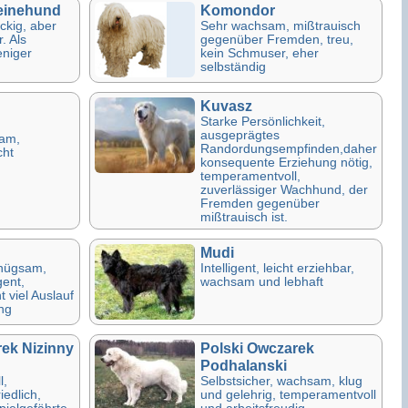
einehund
Komondor
ockig, aber
Sehr wachsam, mißtrauisch
. Als
gegenüber Fremden, treu,
niger
kein Schmuser, eher
selbständig
Kuvasz
Starke Persönlichkeit,
ausgeprägtes
sam,
Randordungsempfinden,daher
cht
konsequente Erziehung nötig,
temperamentvoll,
zuverlässiger Wachhund, der
Fremden gegenüber
mißtrauisch ist.
Mudi
nügsam,
Intelligent, leicht erziehbar,
gent,
wachsam und lebhaft
t viel Auslauf
ng
ek Nizinny
Polski Owczarek
Podhalanski
l,
Selbstsicher, wachsam, klug
iedlich,
und gelehrig, temperamentvoll
pielgefährte
und arbeitsfreudig