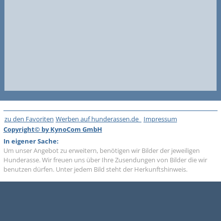
zu den Favoriten
Werben auf hunderassen.de
Impressum
Copyright© by KynoCom GmbH
In eigener Sache:
Um unser Angebot zu erweitern, benötigen wir Bilder der jeweiligen
Hunderasse. Wir freuen uns über Ihre Zusendungen von Bilder die wir
benutzen dürfen. Unter jedem Bild steht der Herkunftshinweis.