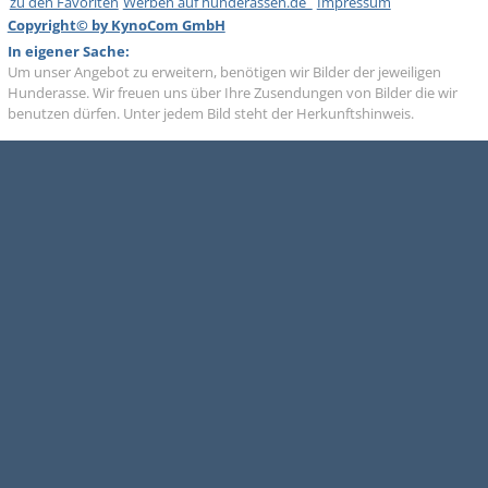
zu den Favoriten
Werben auf hunderassen.de
Impressum
Copyright© by KynoCom GmbH
In eigener Sache:
Um unser Angebot zu erweitern, benötigen wir Bilder der jeweiligen
Hunderasse. Wir freuen uns über Ihre Zusendungen von Bilder die wir
benutzen dürfen. Unter jedem Bild steht der Herkunftshinweis.