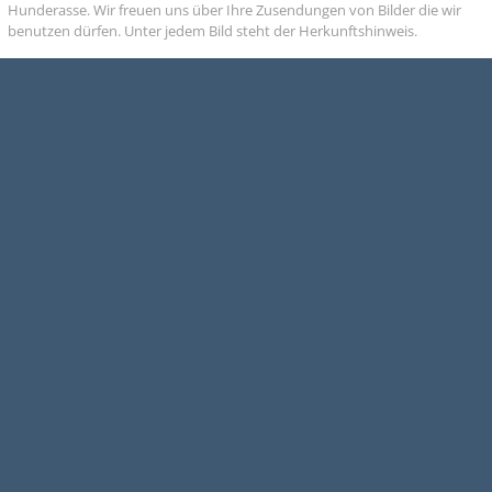
Hunderasse. Wir freuen uns über Ihre Zusendungen von Bilder die wir
benutzen dürfen. Unter jedem Bild steht der Herkunftshinweis.