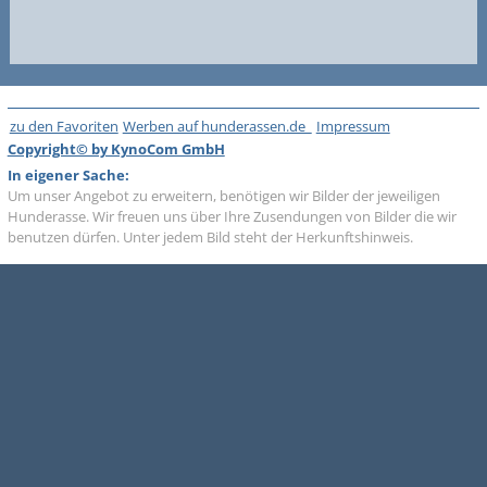
zu den Favoriten
Werben auf hunderassen.de
Impressum
Copyright© by KynoCom GmbH
In eigener Sache:
Um unser Angebot zu erweitern, benötigen wir Bilder der jeweiligen
Hunderasse. Wir freuen uns über Ihre Zusendungen von Bilder die wir
benutzen dürfen. Unter jedem Bild steht der Herkunftshinweis.