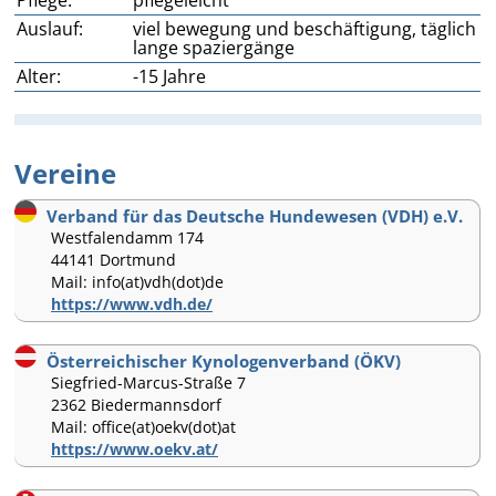
Pflege:
pflegeleicht
Auslauf:
viel bewegung und beschäftigung, täglich
lange spaziergänge
Alter:
-15 Jahre
Vereine
Verband für das Deutsche Hundewesen (VDH) e.V.
Westfalendamm 174
44141 Dortmund
Mail: info(at)vdh(dot)de
https://www.vdh.de/
Österreichischer Kynologenverband (ÖKV)
Siegfried-Marcus-Straße 7
2362 Biedermannsdorf
Mail: office(at)oekv(dot)at
https://www.oekv.at/