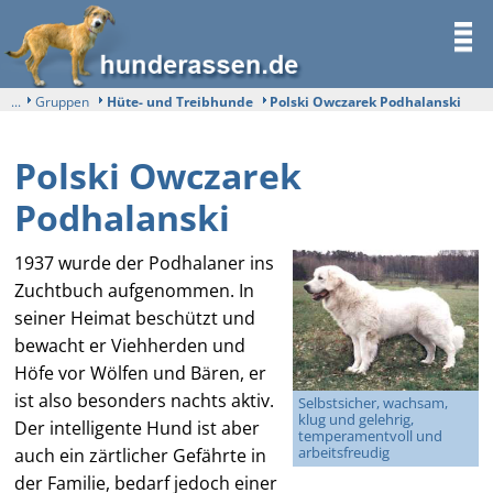
...
Gruppen
Hüte- und Treibhunde
Polski Owczarek Podhalanski
Polski Owczarek
Podhalanski
1937 wurde der Podhalaner ins
Zuchtbuch aufgenommen. In
seiner Heimat beschützt und
bewacht er Viehherden und
Höfe vor Wölfen und Bären, er
ist also besonders nachts aktiv.
Selbstsicher, wachsam,
klug und gelehrig,
Der intelligente Hund ist aber
temperamentvoll und
arbeitsfreudig
auch ein zärtlicher Gefährte in
der Familie, bedarf jedoch einer