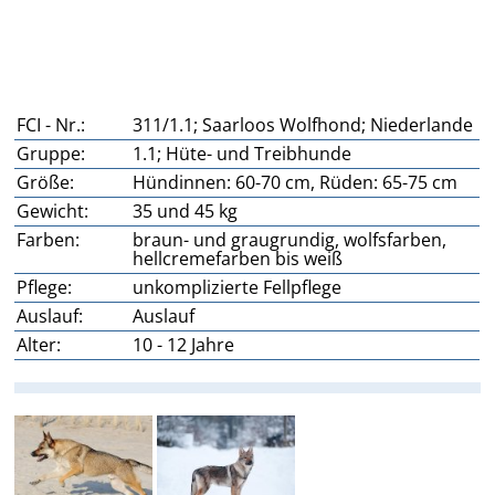
FCI - Nr.:
311/1.1; Saarloos Wolfhond; Niederlande
Gruppe:
1.1; Hüte- und Treibhunde
Größe:
Hündinnen: 60-70 cm, Rüden: 65-75 cm
Gewicht:
35 und 45 kg
Farben:
braun- und graugrundig, wolfsfarben,
hellcremefarben bis weiß
Pflege:
unkomplizierte Fellpflege
Auslauf:
Auslauf
Alter:
10 - 12 Jahre