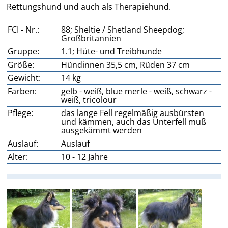
Rettungshund und auch als Therapiehund.
FCI - Nr.:
88; Sheltie / Shetland Sheepdog;
Großbritannien
Gruppe:
1.1; Hüte- und Treibhunde
Größe:
Hündinnen 35,5 cm, Rüden 37 cm
Gewicht:
14 kg
Farben:
gelb - weiß, blue merle - weiß, schwarz -
weiß, tricolour
Pflege:
das lange Fell regelmäßig ausbürsten
und kämmen, auch das Unterfell muß
ausgekämmt werden
Auslauf:
Auslauf
Alter:
10 - 12 Jahre