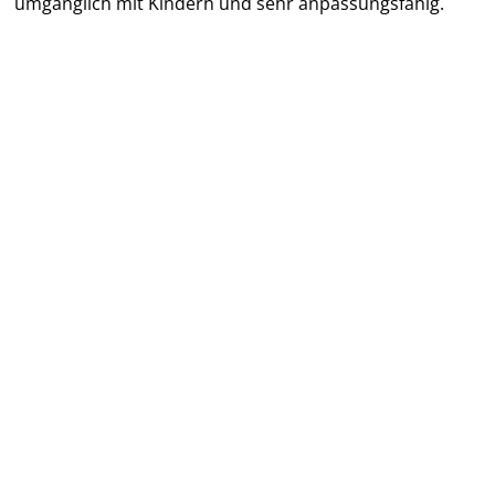
umgänglich mit Kindern und sehr anpassungsfähig.