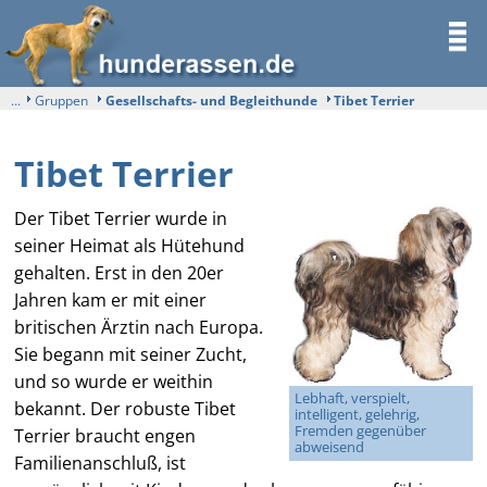
...
Gruppen
Gesellschafts- und Begleithunde
Tibet Terrier
Tibet Terrier
Der Tibet Terrier wurde in
seiner Heimat als Hütehund
gehalten. Erst in den 20er
Jahren kam er mit einer
britischen Ärztin nach Europa.
Sie begann mit seiner Zucht,
und so wurde er weithin
Lebhaft, verspielt,
bekannt. Der robuste Tibet
intelligent, gelehrig,
Fremden gegenüber
Terrier braucht engen
abweisend
Familienanschluß, ist