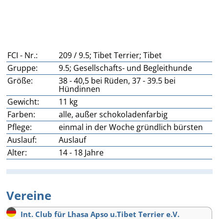
FCI - Nr.:
209 / 9.5; Tibet Terrier; Tibet
Gruppe:
9.5; Gesellschafts- und Begleithunde
Größe:
38 - 40,5 bei Rüden, 37 - 39.5 bei
Hündinnen
Gewicht:
11 kg
Farben:
alle, außer schokoladenfarbig
Pflege:
einmal in der Woche gründlich bürsten
Auslauf:
Auslauf
Alter:
14 - 18 Jahre
Vereine
Int. Club für Lhasa Apso u.Tibet Terrier e.V.